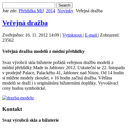
Jste zde:
Přehlídka MiJ
2014
Novinky
Veřejná dražba
Veřejná dražba
Zveřejněno: 16. 11. 2012 14:09
|
Vytisknout
|
E-mail
| Zobrazení:
23562
Veřejná dražba modelů z módní přehlídky
Svaz výrobců skla bižuterie pořádá veřejnou dražbu modelů z
módní přehlídky Made in Jablonec 2012. Uskuteční se 22. listopadu
v prodejně Palace, Palackého 41, Jablonec nad Nisou. Od 14 hodin
si můžete modely zkoušet, v 16 hodin začíná dražba. Většina
modelů se draží i s originálními bižuterními doplňky. Vyvolávací
ceny budou symbolické.
Kontakt
Svaz výrobců skla a bižuterie