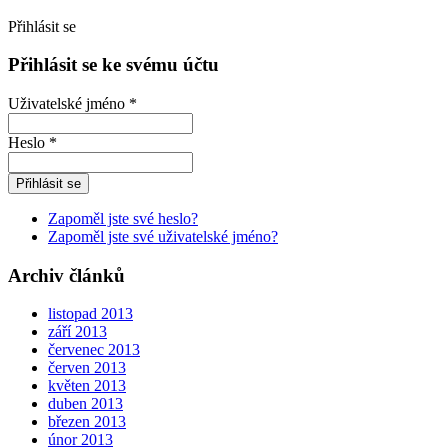
Přihlásit se
Přihlásit se ke svému účtu
Uživatelské jméno *
Heslo *
Zapoměl jste své heslo?
Zapoměl jste své uživatelské jméno?
Archiv článků
listopad 2013
září 2013
červenec 2013
červen 2013
květen 2013
duben 2013
březen 2013
únor 2013