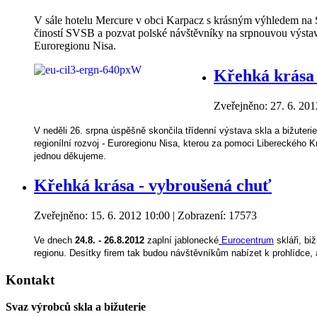
V sále hotelu Mercure v obci Karpacz s krásným výhledem na 
čiností SVSB a pozvat polské návštěvníky na srpnouvou výstav
Euroregionu Nisa.
Křehká krása 
Zveřejněno: 27. 6. 201
V neděli 26. srpna úspěšně skončila třídenní výstava skla a bižuteri
regionílní rozvoj - Euroregionu Nisa, kterou za pomoci Libereckého 
jednou děkujeme.
Křehká krása - vybroušená chuť
Zveřejněno: 15. 6. 2012 10:00
| Zobrazení: 17573
Ve dnech
24.8. - 26.8.2012
zaplní jablonecké
Eurocentrum
skláři, bi
regionu. Desítky firem tak budou návštěvníkům nabízet k prohlídce, al
Kontakt
Svaz výrobců skla a bižuterie