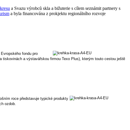
kresu
a Svazu výrobců skla a bižuterie s cílem seznámit partnery s
urism
a byla financována z prokjektu regionálního rozvoje
ou Evropského fondu pro
a tiskovinách a výstavářskou firmou Texo Plus), kterým touto cestou ještě
etošním roce představuje typické produkty
ích ozdob.