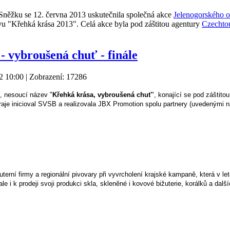
Sněžku se 12. června 2013 uskutečnila společná akce
Jelenogorského o
u "Křehká krása 2013". Celá akce byla pod záštitou agentury
Czechto
- vybroušená chuť - finále
2 10:00
| Zobrazení: 17286
e, nesoucí název "
Křehká krása, vybroušená chuť
", konající se pod záštit
Kraje inicioval SVSB a realizovala JBX Promotion spolu partnery (uvedenými n
žuterní firmy a regionální pivovary při vyvrcholení krajské kampaně, která v l
e i k prodeji svoji produkci skla, skleněné i kovové bižuterie, korálků a dalš