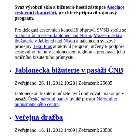
Svaz výrobců skla a bižuterie hostil zástupce
Asociace
cestovních kanceláří
, pro které připravil zajímavý
program.
Pro delegaci cestovních kanceláří připravil SVSB spolu se
Statutárním městem Jablonec nad Nisou
,
Muzeem skla a
ibužuterie v Jablonci nad Nisou
a nájemcem svazové
prodejny
Texo Plus
atraktivní program, určený k podpoře
cestovního ruchu v jabloneckém regionu a propagaci jeho
trdičního bižuterního průmyslu.
Jablonecká bižuterie v pasáži ČNB
Zveřejněno: 26. 11. 2012 10:28
| Zobrazení: 25685
Jabloneckou bižuterii můžete nyní obdivovat i nakoupit v
pasáži
České národní banky
uvnitř prostor
Národního
numismatického centra
.
Veřejná dražba
Zveřejněno: 16. 11. 2012 14:09
| Zobrazení: 23580