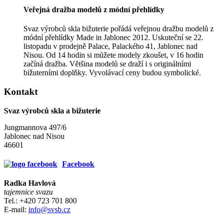
Veřejná dražba modelů z módní přehlídky
Svaz výrobců skla bižuterie pořádá veřejnou dražbu modelů z
módní přehlídky Made in Jablonec 2012. Uskuteční se 22.
listopadu v prodejně Palace, Palackého 41, Jablonec nad
Nisou. Od 14 hodin si můžete modely zkoušet, v 16 hodin
začíná dražba. Většina modelů se draží i s originálními
bižuterními doplňky. Vyvolávací ceny budou symbolické.
Kontakt
Svaz výrobců skla a bižuterie
Jungmannova 497/6
Jablonec nad Nisou
46601
Facebook
Radka Havlová
tajemnice svazu
Tel.: +420 723 701 800
E-mail:
info@svsb.cz