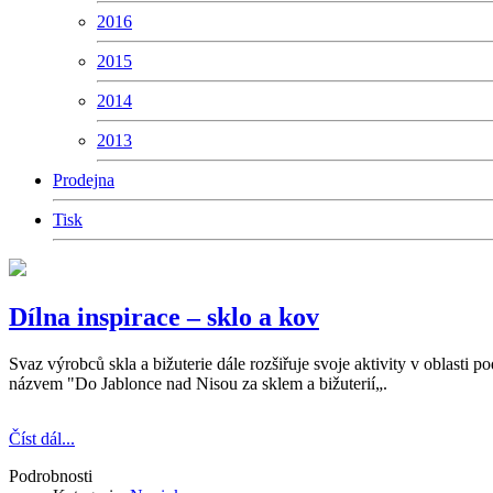
2016
2015
2014
2013
Prodejna
Tisk
Dílna inspirace – sklo a kov
Svaz výrobců skla a bižuterie dále rozšiřuje svoje aktivity v oblasti 
názvem "Do Jablonce nad Nisou za sklem a bižuterií„.
Číst dál...
Podrobnosti