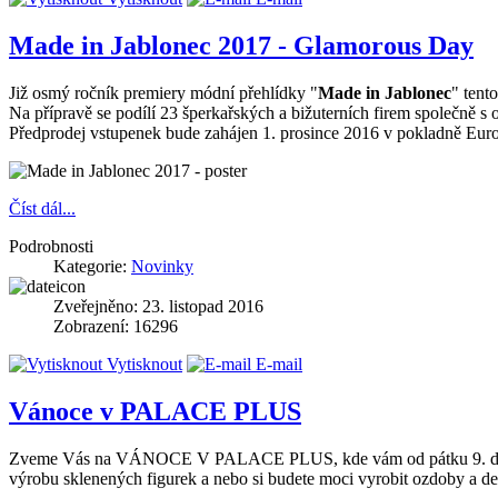
Made in Jablonec 2017 - Glamorous Day
Již osmý ročník premiery módní přehlídky "
Made in Jablonec
" tent
Na přípravě se podílí 23 šperkařských a bižuterních firem společně s
Předprodej vstupenek bude zahájen 1. prosince 2016 v pokladně Euro
Číst dál...
Podrobnosti
Kategorie:
Novinky
Zveřejněno: 23. listopad 2016
Zobrazení: 16296
Vytisknout
E-mail
Vánoce v PALACE PLUS
Zveme Vás na VÁNOCE V PALACE PLUS, kde vám od pátku 9. do nedě
výrobu sklenených figurek a nebo si budete moci vyrobit ozdoby a de