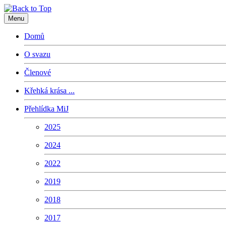
Menu
Domů
O svazu
Členové
Křehká krása ...
Přehlídka MiJ
2025
2024
2022
2019
2018
2017