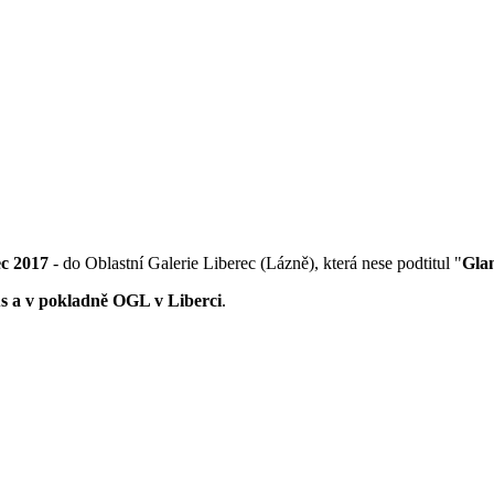
c 2017
- do Oblastní Galerie Liberec (Lázně), která nese podtitul "
Gla
us a v pokladně OGL v Liberci
.