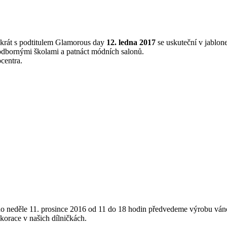
okrát s podtitulem Glamorous day
12. ledna 2017
se uskuteční v jablon
 odbornými školami a patnáct módních salonů.
centra.
le 11. prosince 2016 od 11 do 18 hodin předvedeme výrobu vánoční
korace v našich dílničkách.