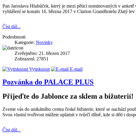
Pan Jaroslava Hlubůček, který je mezi pěticí nominovaných v anketě 
vyhlášení se konalo 16. března 2017 v Clarion Grandhotelu Zlatý lev 
Číst dál...
Podrobnosti
Kategorie:
Novinky
Zveřejněno: 21. březen 2017
Zobrazení: 27851
Vytisknout
E-mail
Pozvánka do PALACE PLUS
Přijeďte do Jablonce za sklem a bižuterií!
Zveme vás do unikátního centra české bižuterie, které se nachází pouh
Svou vlastní tvořivost můžete uplatnit v tvůrčí dílně, kde si děti i dos
Číst dál...