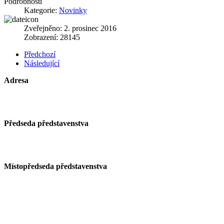
Podrobnosti
Kategorie:
Novinky
Zveřejněno: 2. prosinec 2016
Zobrazení: 28145
Předchozí
Následující
Adresa
Předseda představenstva
Místopředseda představenstva