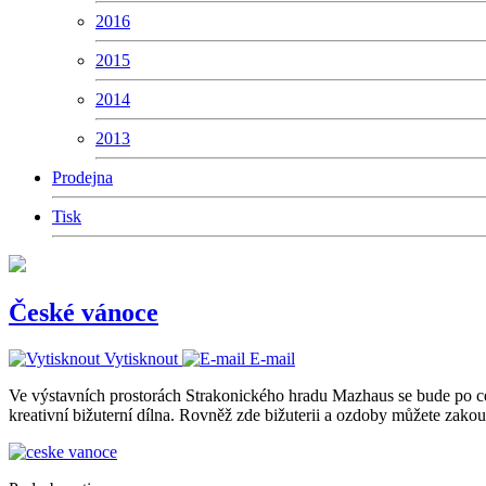
2016
2015
2014
2013
Prodejna
Tisk
České vánoce
Vytisknout
E-mail
Ve výstavních prostorách Strakonického hradu Mazhaus se bude po ce
kreativní bižuterní dílna. Rovněž zde bižuterii a ozdoby můžete zakou