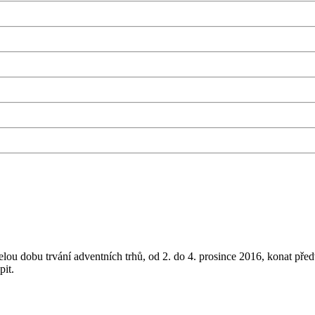
lou dobu trvání adventních trhů, od 2. do 4. prosince 2016, konat př
pit.