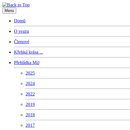
Menu
Domů
O svazu
Členové
Křehká krása ...
Přehlídka MiJ
2025
2024
2022
2019
2018
2017