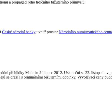
ionu a propagaci jeho trdičního bižuterního průmyslu.
ži
České národní banky
uvnitř prostor
Národního numismatického centr
ódní přehlídky Made in Jablonec 2012. Uskuteční se 22. listopadu v p
lů se draží i s originálními bižuterními doplňky. Vyvolávací ceny bud