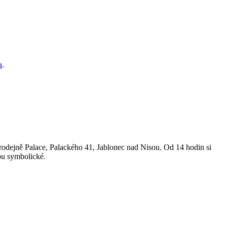
a
.
rodejně Palace, Palackého 41, Jablonec nad Nisou. Od 14 hodin si
ou symbolické.