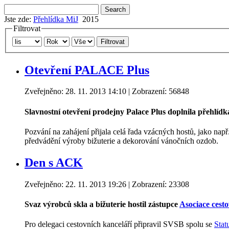
Jste zde:
Přehlídka MiJ
2015
Filtrovat
Filtrovat
Otevření PALACE Plus
Zveřejněno: 28. 11. 2013 14:10
| Zobrazení: 56848
Slavnostní otevření prodejny Palace Plus doplnila přehlíd
Pozvání na zahájení přijala celá řada vzácných hostů, jako např
předvádění výroby bižuterie a dekorování vánočních ozdob.
Den s ACK
Zveřejněno: 22. 11. 2013 19:26
| Zobrazení: 23308
Svaz výrobců skla a bižuterie hostil zástupce
Asociace cesto
Pro delegaci cestovních kanceláří připravil SVSB spolu se
Stat