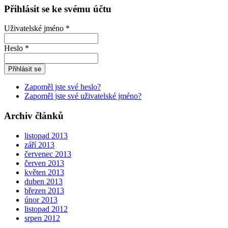
Přihlásit se ke svému účtu
Uživatelské jméno *
Heslo *
Zapoměl jste své heslo?
Zapoměl jste své uživatelské jméno?
Archiv článků
listopad 2013
září 2013
červenec 2013
červen 2013
květen 2013
duben 2013
březen 2013
únor 2013
listopad 2012
srpen 2012