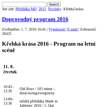
Jste zde:
Přehlídka MiJ
2015
Novinky
Křehká krása
Doprovodný program 2016
Zveřejněno: 1. 7. 2016 16:41
|
Vytisknout
|
E-mail
| Zobrazení:
26425
Křehká krása 2016 - Program na letní
scéně
11. 8.
čtvrtek
10:45–
Old Boys / 105 minut –
12:30
dixie/swing/evergreeny
13:00–
módní přehlídka Made in
13:30
Jablonec 2016 / 1. část