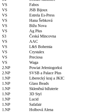
VS
Fabos
VS
JSB Bijoux
VS
Estrela Es-Press
VS
Hana Šebková
VS
Bižu Nova
VS
Ag Plus
S3
Česká Mincovna
VS
AAC
VS
L&S Bohemia
VS
Crystalex
VS
Preciosa
VS
Waga
2.NP
Powiat Jeleniogorksi
2.NP
SVSB a Palace Plus
1.NP
Liberecký kraj a JKIC
1.NP
Glass Beads
1.NP
Skleněná bižuterie
1.NP
3D Styl
1.NP
Lucid
1.NP
Safafair
1.NP
Holbová Alena