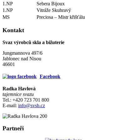
1.NP
Sebera Bijoux
1.NP
Vitráže Skuhravý
MS
Preciosa – Mistr křišťálu
Kontakt
Svaz výrobců skla a bižuterie
Jungmannova 497/6
Jablonec nad Nisou
46601
Facebook
Radka Havlová
tajemnice svazu
Tel.: +420 723 701 800
E-mail:
info@svsb.cz
Partneři