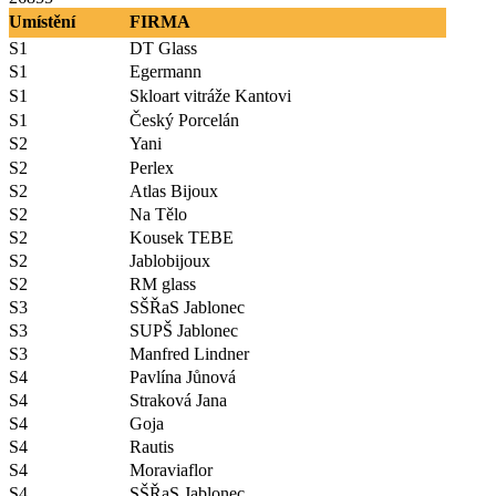
Umístění
FIRMA
S1
DT Glass
S1
Egermann
S1
Skloart vitráže Kantovi
S1
Český Porcelán
S2
Yani
S2
Perlex
S2
Atlas Bijoux
S2
Na Tělo
S2
Kousek TEBE
S2
Jablobijoux
S2
RM glass
S3
SŠŘaS Jablonec
S3
SUPŠ Jablonec
S3
Manfred Lindner
S4
Pavlína Jůnová
S4
Straková Jana
S4
Goja
S4
Rautis
S4
Moraviaflor
S4
SŠŘaS Jablonec